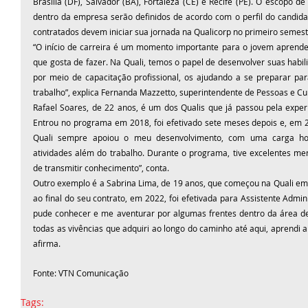
Brasília (DF), Salvador (BA), Fortaleza (CE) e Recife (PE). O escopo de
dentro da empresa serão definidos de acordo com o perfil do candid
contratados devem iniciar sua jornada na Qualicorp no primeiro semest
“O início de carreira é um momento importante para o jovem aprender
que gosta de fazer. Na Quali, temos o papel de desenvolver suas habil
por meio de capacitação profissional, os ajudando a se preparar pa
trabalho”, explica Fernanda Mazzetto, superintendente de Pessoas e Cul
Rafael Soares, de 22 anos, é um dos Qualis que já passou pela experi
Entrou no programa em 2018, foi efetivado sete meses depois e, em 20
Quali sempre apoiou o meu desenvolvimento, com uma carga horá
atividades além do trabalho. Durante o programa, tive excelentes m
de transmitir conhecimento”, conta.
Outro exemplo é a Sabrina Lima, de 19 anos, que começou na Quali e
ao final do seu contrato, em 2022, foi efetivada para Assistente Admini
pude conhecer e me aventurar por algumas frentes dentro da área de
todas as vivências que adquiri ao longo do caminho até aqui, aprendi a 
afirma.
Fonte: VTN Comunicação 
Tags: