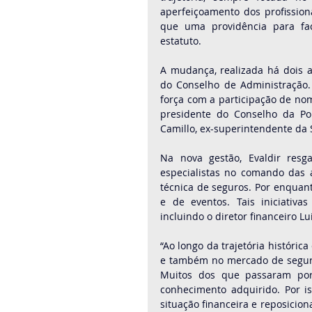
aperfeiçoamento dos profissionai
que uma providência para faci
estatuto.
A mudança, realizada há dois an
do Conselho de Administração.
força com a participação de nom
presidente do Conselho da Port
Camillo, ex-superintendente da 
Na nova gestão, Evaldir resg
especialistas no comando das 
técnica de seguros. Por enquanto
e de eventos. Tais iniciativa
incluindo o diretor financeiro L
“Ao longo da trajetória históri
e também no mercado de seguro
Muitos dos que passaram por 
conhecimento adquirido. Por i
situação financeira e reposicion