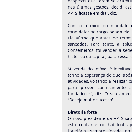
despesas que foram se acumula
nas últimas gestões, decidi as
APTS ficasse em dia”, diz.
Com o término do mandato do 
candidatar ao cargo, sendo elei
Ele afirma que antes de retoma
saneadas. Para tanto, a soluç
Conselheiros, foi vender a sede
histórico da capital, para ressar
“A venda do imóvel é inevitáve
tenho a esperança de que, após 
atividades, voltando a realizar 
para prover conhecimento a
fundadores”, diz. O seu anteces
“Desejo muito sucesso”.
Diretoria forte
O novo presidente da APTS sabe
está confiante no habitual a
trajetória, sempre focada n