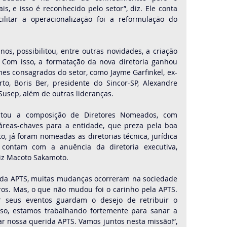
s, e isso é reconhecido pelo setor”, diz. Ele conta 
litar a operacionalização foi a reformulação do 
os, possibilitou, entre outras novidades, a criação 
 Com isso, a formatação da nova diretoria ganhou 
es consagrados do setor, como Jayme Garfinkel, ex-
o, Boris Ber, presidente do Sincor-SP, Alexandre 
Susep, além de outras lideranças.
atou a composição de Diretores Nomeados, com 
áreas-chaves para a entidade, que preza pela boa 
, já foram nomeadas as diretorias técnica, jurídica 
s contam com a anuência da diretoria executiva, 
uiz Macoto Sakamoto.
ca da APTS, muitas mudanças ocorreram na sociedade 
s. Mas, o que não mudou foi o carinho pela APTS. 
seus eventos guardam o desejo de retribuir o 
sso, estamos trabalhando fortemente para sanar a 
ar nossa querida APTS. Vamos juntos nesta missão!”, 