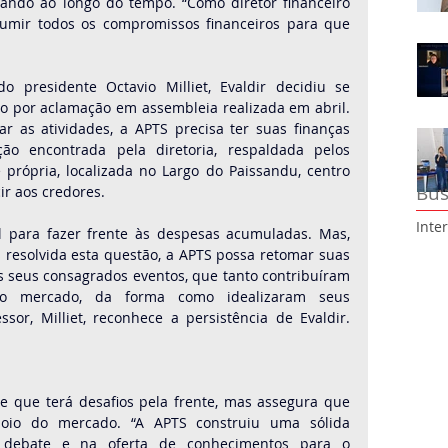
ndo ao longo do tempo. “Como diretor financeiro 
sumir todos os compromissos financeiros para que 
presidente Octavio Milliet, Evaldir decidiu se 
to por aclamação em assembleia realizada em abril. 
r as atividades, a APTS precisa ter suas finanças 
ão encontrada pela diretoria, respaldada pelos 
 própria, localizada no Largo do Paissandu, centro 
Bus
cir aos credores.
Inte
l para fazer frente às despesas acumuladas. Mas, 
resolvida esta questão, a APTS possa retomar suas 
os seus consagrados eventos, que tanto contribuíram 
o mercado, da forma como idealizaram seus 
sor, Milliet, reconhece a persistência de Evaldir. 
 que terá desafios pela frente, mas assegura que 
poio do mercado. “A APTS construiu uma sólida 
o debate e na oferta de conhecimentos para o 