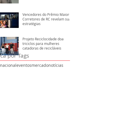
Vencedores do Prêmio Maiores
Corretores de RC revelam suas
estratégias
Projeto Reciclocidade doa
triciclos para mulheres
catadoras de recicláveis
ca por Tags
rnacional
eventos
mercado
notícias