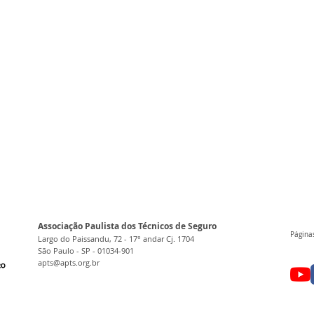
Associação Paulista dos Técnicos de Seguro
Páginas
Largo do Paissandu, 72 - 17° andar Cj. 1704
São Paulo - SP - 01034-901
apts@apts.org.br