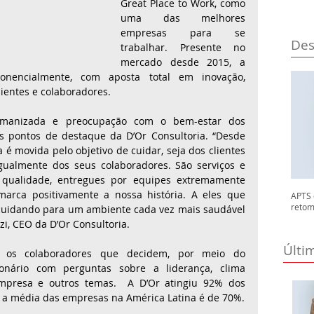
Great Place to Work, como 
uma das melhores 
empresas para se 
Des
trabalhar. Presente no 
mercado desde 2015, a 
nencialmente, com aposta total em inovação, 
lientes e colaboradores. 
humanizada e preocupação com o bem-estar dos 
s pontos de destaque da D’Or Consultoria. “Desde 
 é movida pelo objetivo de cuidar, seja dos clientes 
ualmente dos seus colaboradores. São serviços e 
 qualidade, entregues por equipes extremamente 
marca positivamente a nossa história. A eles que 
APTS 
retom
uidando para um ambiente cada vez mais saudável 
zzi, CEO da D’Or Consultoria.
Últi
 os colaboradores que decidem, por meio do 
nário com perguntas sobre a liderança, clima 
empresa e outros temas.  A D’Or atingiu 92% dos 
pontos pela avaliação, enquanto a média das empresas na América Latina é de 70%. 