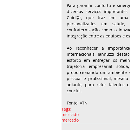
Para garantir conforto e sinerg
diversos serviços importantes
Cuid@r, que traz em uma ú
personalizados em saúde, t
confraternização como o Inova
integração entre as equipes e es
Ao reconhecer a importânci
internacionais, Iannuzzi dest
esforço em entregar os melho
trajetória empresarial sóli
proporcionando um ambiente s
pessoal e profissional, mesmo
adiante, para reter talentos e 
conclui.
Fonte: VTN
Tags:
mercado
mercado