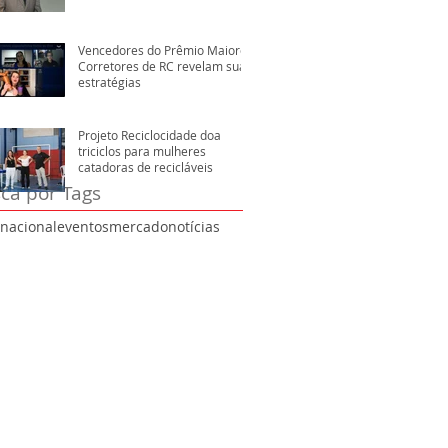
Vencedores do Prêmio Maiores
Corretores de RC revelam suas
estratégias
Projeto Reciclocidade doa
triciclos para mulheres
catadoras de recicláveis
ca por Tags
rnacional
eventos
mercado
notícias