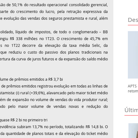
 de 50,1% do resultado operacional consolidado gerencial, 
parte do crescimento do lucro, pela retração expressiva da 
rte evolução das vendas dos seguros prestamista e rural, além 
Des
solidado, líquido de impostos, de todo o conglomerado – BB 
tingiu R$ 338 milhões no 1T23. O crescimento de 45,7% em 
s no 1T22 decorre da elevação da taxa média Selic, da 
que reduziu o custo do passivo dos planos tradicionais na 
rtura da curva de juros futuros e da expansão do saldo médio 
lume de prêmios emitidos a R$ 3,7 bi
e prêmios emitidos registrou evolução em todas as linhas de 
APTS 
retom
tamista: (i) rural (+39,6%), alavancado pelo maior ticket médio 
ém de expansão no volume de vendas do vida produtor rural; 
ionado pelo maior volume de vendas novas e redução do 
Últi
quase R$ 2 bi no primeiro tri
evidência subiram 13,7% no período, totalizando R$ 14,8 bi. O 
 da quantidade de planos totais e da elevação do ticket médio 