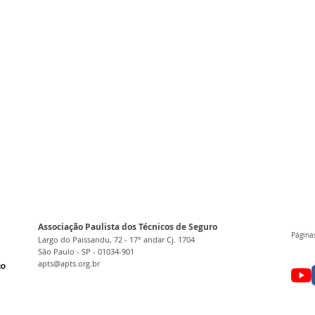
Associação Paulista dos Técnicos de Seguro
Páginas
Largo do Paissandu, 72 - 17° andar Cj. 1704
São Paulo - SP - 01034-901
apts@apts.org.br