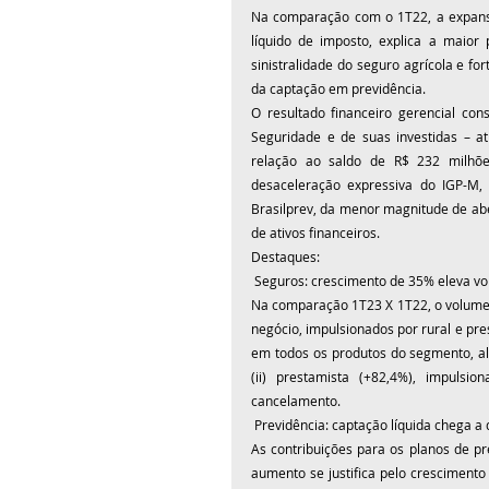
Na comparação com o 1T22, a expansão
líquido de imposto, explica a maior 
sinistralidade do seguro agrícola e fo
da captação em previdência.
O resultado financeiro gerencial con
Seguridade e de suas investidas – a
relação ao saldo de R$ 232 milhõe
desaceleração expressiva do IGP-M, 
Brasilprev, da menor magnitude de abe
de ativos financeiros.
Destaques:
 Seguros: crescimento de 35% eleva vo
Na comparação 1T23 X 1T22, o volume d
negócio, impulsionados por rural e pres
em todos os produtos do segmento, al
(ii) prestamista (+82,4%), impuls
cancelamento.
 Previdência: captação líquida chega a 
As contribuições para os planos de pr
aumento se justifica pelo crescimento