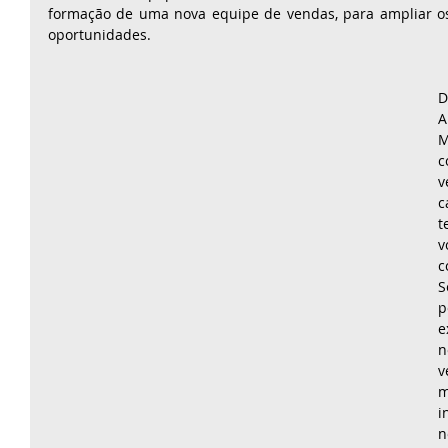
formação de uma nova equipe de vendas, para ampliar os
oportunidades. 
D
A
M
c
v
c
t
c
S
p
e
n
v
m
i
n