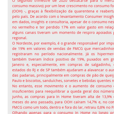
O segundo trimestre de 2020 destaca-se para o merc
consumo massivo) por um leve crescimento no consumo for
(OOH) -, graças à flexibilização da quarentena e reabert
pelo país. De acordo com o levantamento Consumer Insights
em dados, insights e consultoria, apesar de o consumo nes
no vermelho e ter perdido 17% em valor gasto em relação
alguns canais tiveram um momento de respiro apoiados p
regional.
O Nordeste, por exemplo, é o grande responsável por impul
de 19% em valores de vendas de FMCG que mercadinhos 
registraram no período nacionalmente. Já os hipermer
também tiveram índice positivo de 19%, puxados em gr
Janeiro e, especialmente, em compras de salgadinho, c
estados do RJ e de SP também ajudaram a alavancar o au
das padarias, principalmente em compras de pão de queijo
Paulo e biscoitos, sanduíches, sorvetes e bebidas quentes n
No entanto, esse movimento e o aumento de consumo de
insuficientes para reequilibrar a queda geral dos númer
junho, as compras para In Home tiveram alta de 13,9%
meses do ano passado, para OOH caíram 14,7% e, no com
FMCG como um todo, dentro e fora do lar, retraiu 0,8% no P
Olhando apenas para o consumo In Home no longo pra