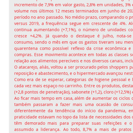
incremento de 7,9% em valor gasto, 2,8% em unidades, 3% 
volume nos últimos 12 meses terminados em junho de 20
período no ano passado. No médio prazo, comparando o pr
versus 2019, a frequência segue em crescente de 4%. A
continua aumentando (+7,1%), o número de unidades co
cresce +4,2%. Já quando o destaque é julho, nota-se
consumo, sendo o mês em que os gastos tiveram seu menor
quarentena como possível reflexo da crise econômica e o
compras. Esse movimento acontece em todas as classes so
relação aos alimentos perecíveis e nos diversos canais, incl
O atacarejo, aliás, voltou a ser procurado pelos shoppers p
reposição e abastecimento, e o hipermercado avançou nest
Como era de se esperar, categorias de higiene pessoal e
cada vez mais espaço no carrinho. Entre os produtos, desta
(+2,8 pontos de penetração), sabonete (+1,2), cloro (+12,5%) 
Ao ficar mais tempo em casa, além de aumentar os ciclos de
também passaram a fazer mais uma ocasião de consum
diferentemente da tendência do início da pandemia, e
praticidade estavam no topo da lista de necessidades dos 
têm demorado mais para preparar suas refeições e o 
assumido a liderança. Ao todo, 8,7% a mais de pratos