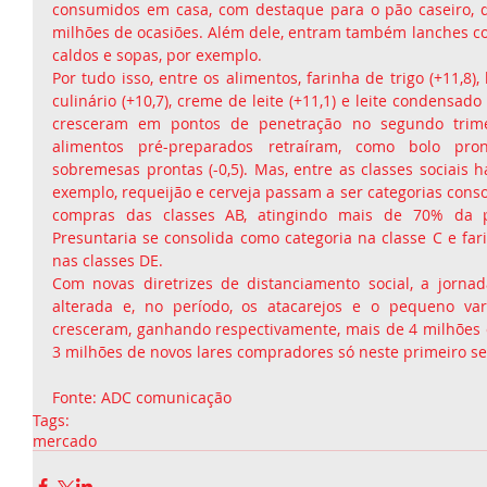
consumidos em casa, com destaque para o pão caseiro, 
milhões de ocasiões. Além dele, entram também lanches com 
caldos e sopas, por exemplo.
Por tudo isso, entre os alimentos, farinha de trigo (+11,8), 
culinário (+10,7), creme de leite (+11,1) e leite condensado 
cresceram em pontos de penetração no segundo trime
alimentos pré-preparados retraíram, como bolo pronto 
sobremesas prontas (-0,5). Mas, entre as classes sociais h
exemplo, requeijão e cerveja passam a ser categorias conso
compras das classes AB, atingindo mais de 70% da po
Presuntaria se consolida como categoria na classe C e far
nas classes DE.
Com novas diretrizes de distanciamento social, a jorna
alterada e, no período, os atacarejos e o pequeno va
cresceram, ganhando respectivamente, mais de 4 milhões d
3 milhões de novos lares compradores só neste primeiro s
Fonte: ADC comunicação 
Tags:
mercado