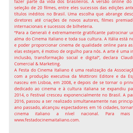
fazer parte da vida dos brasileiros. A versão online do
seleção de 20 filmes, entre eles sucessos das edições anter
títulos inéditos no Brasil. Uma escolha que abrange desd
diretores até criações de novos autores, filmes premiad
internacionais e sucessos de bilheteria.
“Para a Generali é extremamente gratificante patrocinar u
alma do Cinema Italiano e toda sua cultura. A Itália está
e poder proporcionar cinema de qualidade online para as
elas estejam, é motivo de orgulho para nós. A arte é uma 
inclusão, transformação social e digital”, declara Claudi
Comercial & Marketing.
A Festa do Cinema Italiano é uma realização da Associação
com a produção executiva da Mottironi Editore e da Espa
nasceu em Lisboa, em 2008, e depois de se tornar o princ
dedicado ao cinema e à cultura italiana se expandiu pa
2014, o Festival cresceu exponencialmente no Brasil. A par
2016, passou a ser realizado simultaneamente nas principa
ano passado, alcançou espectadores em 16 cidades, tornan
cinema italiano a nível nacional. Para mais i
www.festadocinemaitaliano.com.