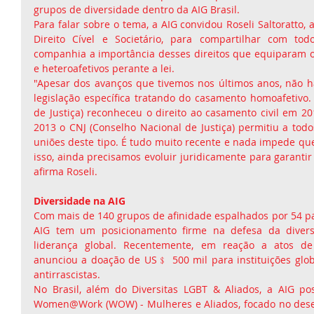
grupos de diversidade dentro da AIG Brasil.
Para falar sobre o tema, a AIG convidou Roseli Saltoratto, 
Direito Cível e Societário, para compartilhar com tod
companhia a importância desses direitos que equiparam 
e heteroafetivos perante a lei.
"Apesar dos avanços que tivemos nos últimos anos, não há
legislação específica tratando do casamento homoafetivo. 
de Justiça) reconheceu o direito ao casamento civil em 2
2013 o CNJ (Conselho Nacional de Justiça) permitiu a todos
uniões deste tipo. É tudo muito recente e nada impede que
isso, ainda precisamos evoluir juridicamente para garantir 
afirma Roseli.
Diversidade na AIG
Com mais de 140 grupos de afinidade espalhados por 54 pa
AIG tem um posicionamento firme na defesa da diversi
liderança global. Recentemente, em reação a atos de
anunciou a doação de US﹩ 500 mil para instituições glo
antirrascistas.
No Brasil, além do Diversitas LGBT & Aliados, a AIG pos
Women@Work (WOW) - Mulheres e Aliados, focado no desen