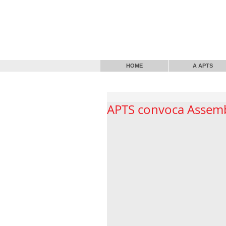
HOME
A APTS
APTS convoca Assemb