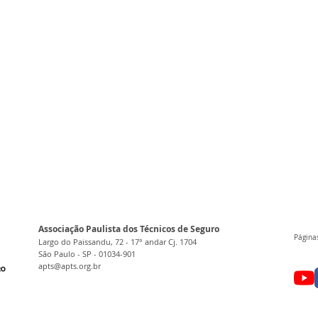
Associação Paulista dos Técnicos de Seguro
Páginas
Largo do Paissandu, 72 - 17° andar Cj. 1704
São Paulo - SP - 01034-901
apts@apts.org.br