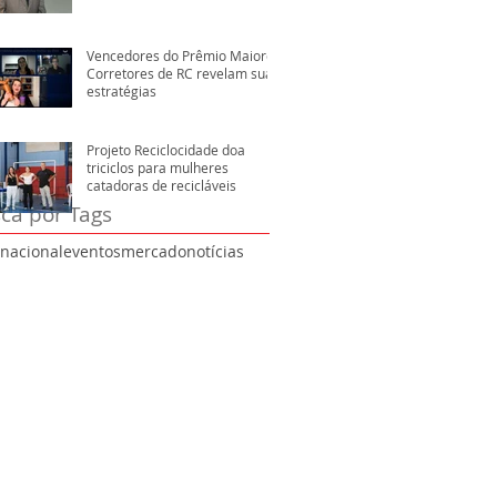
Vencedores do Prêmio Maiores
Corretores de RC revelam suas
estratégias
Projeto Reciclocidade doa
triciclos para mulheres
catadoras de recicláveis
ca por Tags
rnacional
eventos
mercado
notícias