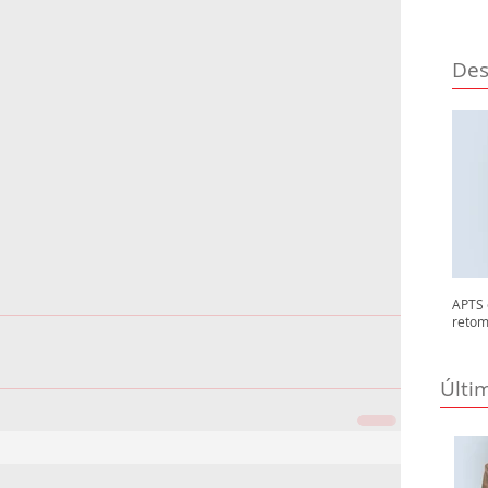
Des
APTS 
retom
Últi