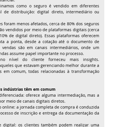
minamos como o seguro é vendido em diferentes 
 de distribuição: digital direto, intermediário ou 
s foram menos afetados, cerca de 80% dos seguros 
o vendidos por meio de plataformas digitais (cerca 
0% de digital direto). Essas plataformas oferecem 
nta a ponta, desde a cotação até o documento de 
s vendas são em canais intermediários, onde um 
endas assume papel importante no processo. 
 nível do cliente forneceu mais insights. 
aqueles que estavam gerenciando melhor durante a 
cas em comum, todas relacionadas à transformação 
ais indústrias têm em comum  
al diferenciada: oferece alguma intermediação, mas a 
or meio de canais digitais diretos.
ção online: a jornada completa de compra é conduzida 
rocesso de inscrição e entrega da documentação da 
ce digital: os clientes também podem realizar uma 