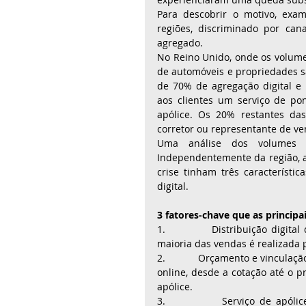
Para descobrir o motivo, exa
regiões, discriminado por canal
agregado. 
No Reino Unido, onde os volume
de automóveis e propriedades sã
de 70% de agregação digital e 1
aos clientes um serviço de po
apólice. Os 20% restantes da
corretor ou representante de v
Uma análise dos volumes no
Independentemente da região, 
crise tinham três característi
digital. 
3 fatores-chave que as princip
1.            Distribuição digit
maioria das vendas é realizada p
2.            Orçamento e vincula
online, desde a cotação até o p
apólice.
3.            Serviço de apóli