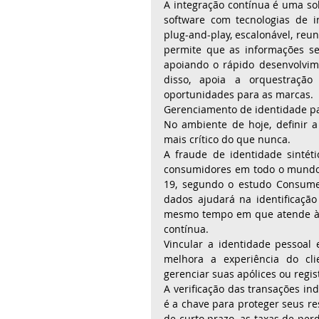
A integração contínua é uma s
software com tecnologias de i
plug-and-play, escalonável, reu
permite que as informações se
apoiando o rápido desenvolvime
disso, apoia a orquestração
oportunidades para as marcas. 
Gerenciamento de identidade par
No ambiente de hoje, definir 
mais crítico do que nunca. 
A fraude de identidade sintét
consumidores em todo o mundo 
19, segundo o estudo Consumer
dados ajudará na identificação
mesmo tempo em que atende às 
contínua. 
Vincular a identidade pessoal 
melhora a experiência do cli
gerenciar suas apólices ou regi
A verificação das transações ind
é a chave para proteger seus res
de curto prazo, as taxas de per