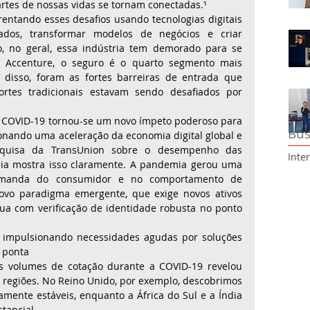
rtes de nossas vidas se tornam conectadas.¹
ntando esses desafios usando tecnologias digitais 
dos, transformar modelos de negócios e criar 
o, no geral, essa indústria tem demorado para se 
 Accenture, o seguro é o quarto segmento mais 
 disso, foram as fortes barreiras de entrada que 
rtes tradicionais estavam sendo desafiados por 
 COVID-19 tornou-se um novo ímpeto poderoso para 
Bus
ionando uma aceleração da economia digital global e 
squisa da TransUnion sobre o desempenho das 
Inte
a mostra isso claramente. A pandemia gerou uma 
manda do consumidor e no comportamento de 
vo paradigma emergente, que exige novos ativos 
nua com verificação de identidade robusta no ponto 
 impulsionando necessidades agudas por soluções 
 ponta 
 volumes de cotação durante a COVID-19 revelou 
s regiões. No Reino Unido, por exemplo, descobrimos 
mente estáveis, enquanto a África do Sul e a Índia 
ancial. 