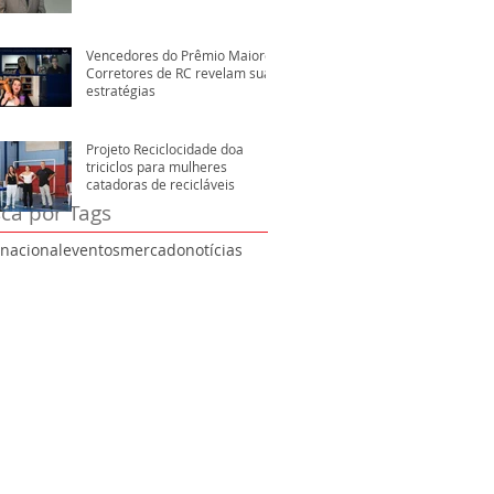
Vencedores do Prêmio Maiores
Corretores de RC revelam suas
estratégias
Projeto Reciclocidade doa
triciclos para mulheres
catadoras de recicláveis
ca por Tags
rnacional
eventos
mercado
notícias