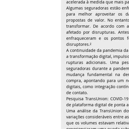
acelerada à medida que mais pa
Algumas seguradoras estão enfre
para melhor aproveitar os da
propostas de valor. No entant
transformar. De acordo com a
afetado por disrupturas. Antes
enfraqueceram e os pontos fo
disruptores.² 
A continuidade da pandemia da
a transformação digital, impuls
rupturas adicionais. Uma pe
seguradoras durante a pandemi
mudança fundamental na de
compra, apontando para um no
digitais, como integração contí
de contato. 
Pesquisa TransUnion: COVID-19
de plataforma digital de ponta a
Uma análise da TransUnion dos
variações consideráveis entre a
que os volumes estavam relativa
experienciaram uma queda subst