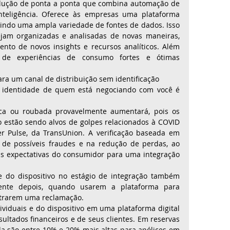
olução de ponta a ponta que combina automação de 
nteligência. Oferece às empresas uma plataforma 
nindo uma ampla variedade de fontes de dados. Isso 
jam organizadas e analisadas de novas maneiras, 
nto de novos insights e recursos analíticos. Além 
 de experiências de consumo fortes e ótimas 
a um canal de distribuição sem identificação 
a identidade de quem está negociando com você é 
ica ou roubada provavelmente aumentará, pois os 
estão sendo alvos de golpes relacionados à COVID 
 Pulse, da TransUnion. A verificação baseada em 
 de possíveis fraudes e na redução de perdas, ao 
expectativas do consumidor para uma integração 
e do dispositivo no estágio de integração também 
ente depois, quando usarem a plataforma para 
strarem uma reclamação. 
ividuais e do dispositivo em uma plataforma digital 
ultados financeiros e de seus clientes. Em reservas 
da são entre 10% e 20% mais altas para apólices em 