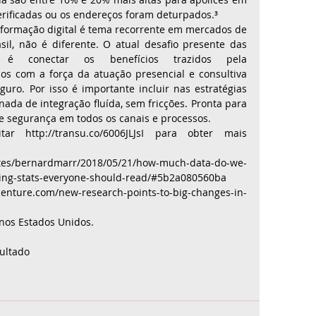
rificadas ou os endereços foram deturpados.³ 
sformação digital é tema recorrente em mercados de 
l, não é diferente. O atual desafio presente das 
é conectar os benefícios trazidos pela 
s com a força da atuação presencial e consultiva 
uro. Por isso é importante incluir nas estratégias 
ada de integração fluída, sem fricções. Pronta para 
 e segurança em todos os canais e processos.  
r http://transu.co/6006JLJsI para obter mais 
es/bernardmarr/2018/05/21/how-much-data-do-we-
ing-stats-everyone-should-read/#5b2a080560ba 
ture.com/new-research-points-to-big-changes-in-
nos Estados Unidos.
ultado