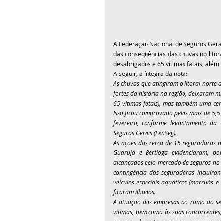
A Federação Nacional de Seguros Gerai
das consequências das chuvas no litor
desabrigados e 65 vítimas fatais, além 
A seguir, a íntegra da nota:
As chuvas que atingiram o litoral norte
fortes da história na região, deixaram m
65 vítimas fatais), mas também uma cert
Isso ficou comprovado pelos mais de 5,5 m
fevereiro, conforme levantamento da
Seguros Gerais (FenSeg).
As ações das cerca de 15 seguradoras n
Guarujá e Bertioga evidenciaram, por 
alcançados pelo mercado de seguros no Br
contingência das seguradoras incluír
veículos especiais aquáticos (marruás e
ficaram ilhados.
A atuação das empresas do ramo do segu
vítimas, bem como às suas concorrentes,