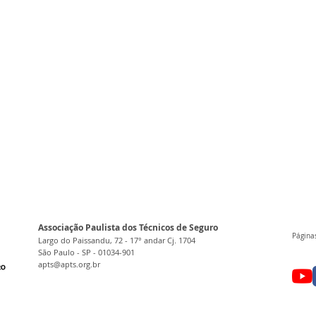
Associação Paulista dos Técnicos de Seguro
Páginas
Largo do Paissandu, 72 - 17° andar Cj. 1704
São Paulo - SP - 01034-901
apts@apts.org.br