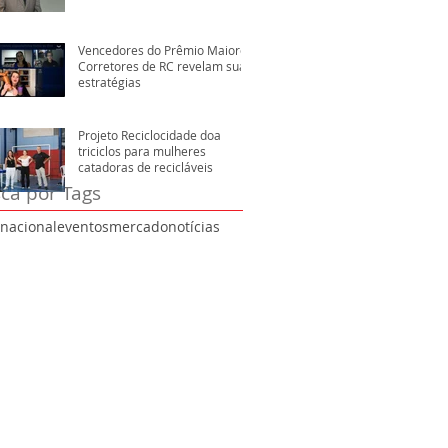
Vencedores do Prêmio Maiores
Corretores de RC revelam suas
estratégias
Projeto Reciclocidade doa
triciclos para mulheres
catadoras de recicláveis
ca por Tags
rnacional
eventos
mercado
notícias