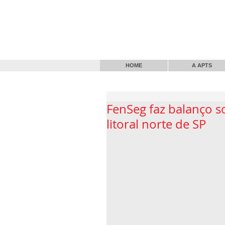
HOME
A APTS
FenSeg faz balanço s
litoral norte de SP