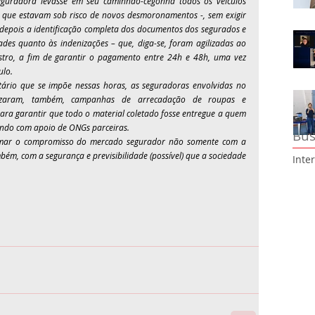
uradora levasse em seu caminhão-cegonha todos os veículos 
– que estavam sob risco de novos desmoronamentos -, sem exigir 
depois a identificação completa dos documentos dos segurados e 
des quanto às indenizações – que, diga-se, foram agilizadas ao 
istro, a fim de garantir o pagamento entre 24h e 48h, uma vez 
ulo.
ário que se impõe nessas horas, as seguradoras envolvidas no 
lizaram, também, campanhas de arrecadação de roupas e 
ra garantir que todo o material coletado fosse entregue a quem 
ando com apoio de ONGs parceiras.
Bus
rmar o compromisso do mercado segurador não somente com a 
ém, com a segurança e previsibilidade (possível) que a sociedade 
Inte