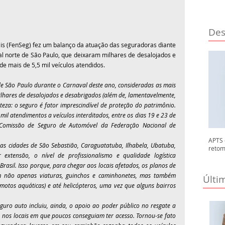
Des
s (FenSeg) fez um balanço da atuação das seguradoras diante 
al norte de São Paulo, que deixaram milhares de desalojados e 
de mais de 5,5 mil veículos atendidos.
 de São Paulo durante o Carnaval deste ano, consideradas as mais 
ilhares de desalojados e desabrigados (além de, lamentavelmente, 
eza: o seguro é fator imprescindível de proteção do patrimônio. 
il atendimentos a veículos interditados, entre os dias 19 e 23 de 
 Comissão de Seguro de Automóvel da Federação Nacional de 
APTS 
as cidades de São Sebastião, Caraguatatuba, Ilhabela, Ubatuba, 
retom
extensão, o nível de profissionalismo e qualidade logística 
asil. Isso porque, para chegar aos locais afetados, os planos de 
am não apenas viaturas, guinchos e caminhonetes, mas também 
Últi
 motos aquáticas) e até helicópteros, uma vez que alguns bairros 
ro auto incluiu, ainda, o apoio ao poder público no resgate a 
 nos locais em que poucos conseguiam ter acesso. Tornou-se fato 