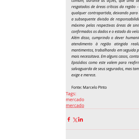
comum, durante as ações, que uma seg
resgatados de áreas críticas da região 
qualquer contrapartida, deixando para 
a subsequente divisão de responsabilida
máximo pelas respectivas áreas de sin
confirmados os dados e o estado do veíc
Além disso, cumprindo o dever humanit
atendimento à região atingida rea
mantimentos, trabalhando em seguida pa
mais necessitava. Em alguns casos, cont
Episódios como este valem para reafi
salvaguarda de seus segurados, mas tamb
exige e merece.
Fonte: Marcelo PInto 
Tags:
mercado
mercado