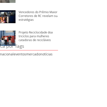
Vencedores do Prêmio Maiores
Corretores de RC revelam suas
estratégias
Projeto Reciclocidade doa
triciclos para mulheres
catadoras de recicláveis
ca por Tags
rnacional
eventos
mercado
notícias