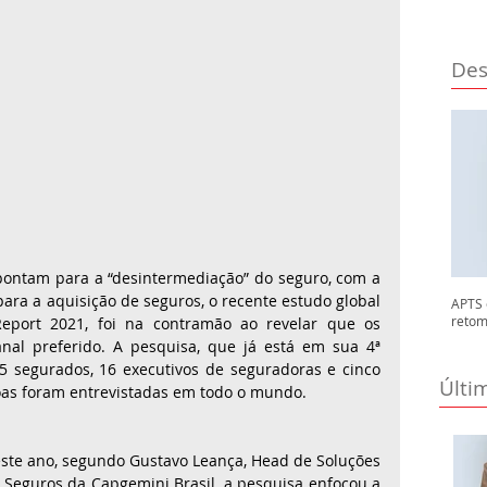
Des
ontam para a “desintermediação” do seguro, com a 
ara a aquisição de seguros, o recente estudo global 
APTS 
retom
eport 2021, foi na contramão ao revelar que os 
nal preferido. A pesquisa, que já está em sua 4ª 
75 segurados, 16 executivos de seguradoras e cinco 
Últi
soas foram entrevistadas em todo o mundo.
ste ano, segundo Gustavo Leança, Head de Soluções 
 Seguros da Capgemini Brasil, a pesquisa enfocou a 