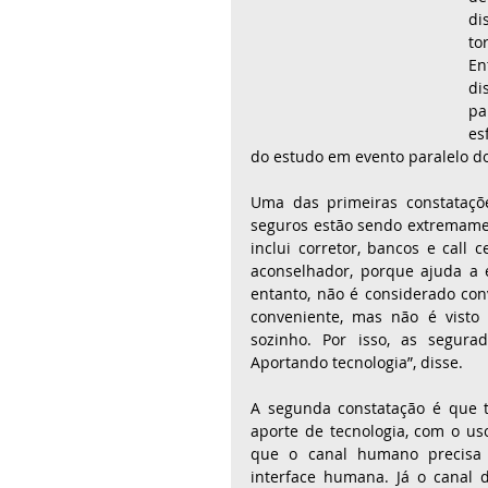
di
to
En
di
pa
es
do estudo em evento paralelo do
Uma das primeiras constataçõe
seguros estão sendo extremame
inclui corretor, bancos e call 
aconselhador, porque ajuda a e
entanto, não é considerado conve
conveniente, mas não é visto
sozinho. Por isso, as segura
Aportando tecnologia”, disse.
A segunda constatação é que t
aporte de tecnologia, com o uso 
que o canal humano precisa 
interface humana. Já o canal 