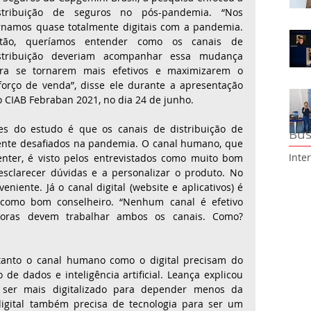
stribuição de seguros no pós-pandemia. “Nos 
rnamos quase totalmente digitais com a pandemia. 
tão, queríamos entender como os canais de 
stribuição deveriam acompanhar essa mudança 
ra se tornarem mais efetivos e maximizarem o 
forço de venda”, disse ele durante a apresentação 
 CIAB Febraban 2021, no dia 24 de junho.
s do estudo é que os canais de distribuição de 
Bus
nte desafiados na pandemia. O canal humano, que 
Inte
center, é visto pelos entrevistados como muito bom 
sclarecer dúvidas e a personalizar o produto. No 
niente. Já o canal digital (website e aplicativos) é 
 como bom conselheiro. “Nenhum canal é efetivo 
doras devem trabalhar ambos os canais. Como? 
anto o canal humano como o digital precisam do 
de dados e inteligência artificial. Leança explicou 
ser mais digitalizado para depender menos da 
digital também precisa de tecnologia para ser um 