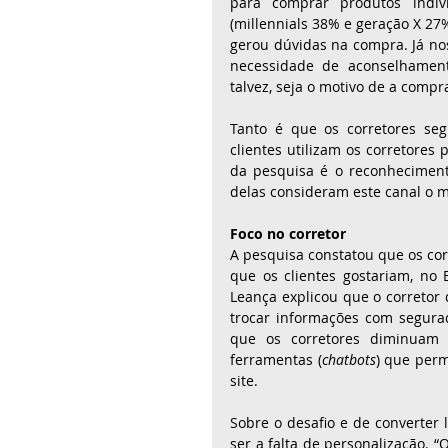
para comprar produtos indiv
(millennials 38% e geração X 27%
gerou dúvidas na compra. Já nos
necessidade de aconselhamento
talvez, seja o motivo de a compra
Tanto é que os corretores seg
clientes utilizam os corretore
da pesquisa é o reconheciment
delas consideram este canal o m
Foco no corretor
A pesquisa constatou que os co
que os clientes gostariam, no 
Leança explicou que o corretor 
trocar informações com segura
que os corretores diminuam a
ferramentas (
chatbots
) que perm
site. 
Sobre o desafio e de converter 
ser a falta de personalização. “O