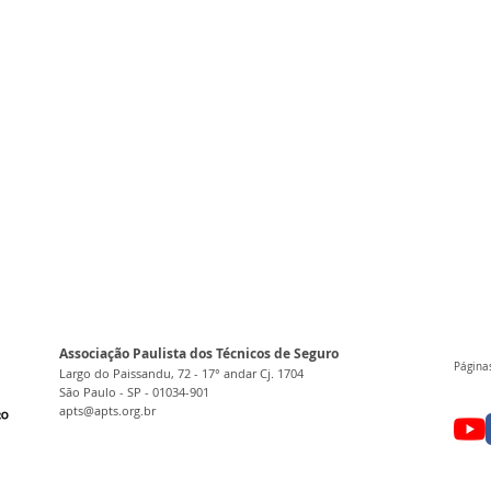
Associação Paulista dos Técnicos de Seguro
Páginas
Largo do Paissandu, 72 - 17° andar Cj. 1704
São Paulo - SP - 01034-901
apts@apts.org.br