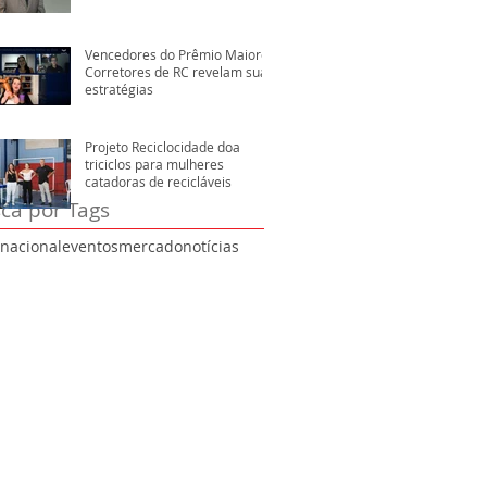
Vencedores do Prêmio Maiores
Corretores de RC revelam suas
estratégias
Projeto Reciclocidade doa
triciclos para mulheres
catadoras de recicláveis
ca por Tags
rnacional
eventos
mercado
notícias