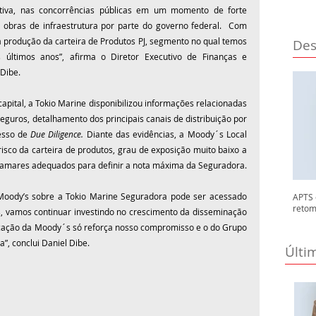
ativa, nas concorrências públicas em um momento de forte 
 obras de infraestrutura por parte do governo federal.  Com 
a produção da carteira de Produtos PJ, segmento no qual temos 
Des
s últimos anos”, afirma o Diretor Executivo de Finanças e 
 Dibe.
pital, a Tokio Marine disponibilizou informações relacionadas 
sseguros, detalhamento dos principais canais de distribuição por 
esso de 
Due Diligence.
 Diante das evidências, a Moody´s Local 
isco da carteira de produtos, grau de exposição muito baixo a 
tamares adequados para definir a nota máxima da Seguradora.
Moody’s sobre a Tokio Marine Seguradora pode ser acessado 
APTS 
retom
, vamos continuar investindo no crescimento da disseminação 
ificação da Moody´s só reforça nosso compromisso e o do Grupo 
”, conclui Daniel Dibe. 
Últi