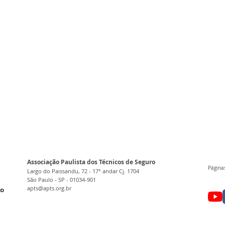
Associação Paulista dos Técnicos de Seguro
Páginas
Largo do Paissandu, 72 - 17° andar Cj. 1704
São Paulo - SP - 01034-901
apts@apts.org.br