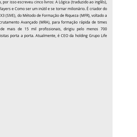
or isso escreveu cinco livros: A Lógica (traduzido ao inglês), 
yers e Como ser um inútil e se tornar milionário. É criador do 
 X3 (SIVE), do Método de Formação de Riqueza (MFR), voltado a 
crutamento Avançado (MRA), para formação rápida de times 
de mais de 15 mil profissionais, dirigiu pelo menos 700 
isitas porta a porta. Atualmente, é CEO da holding Grupo Life 