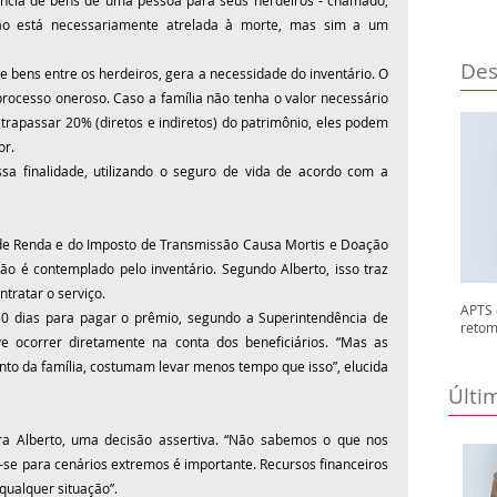
ncia de bens de uma pessoa para seus herdeiros - chamado, 
ão está necessariamente atrelada à morte, mas sim a um 
Des
de bens entre os herdeiros, gera a necessidade do inventário. O 
processo oneroso. Caso a família não tenha o valor necessário 
trapassar 20% (diretos e indiretos) do patrimônio, eles podem 
or.
a finalidade, utilizando o seguro de vida de acordo com a 
 de Renda e do Imposto de Transmissão Causa Mortis e Doação 
 é contemplado pelo inventário. Segundo Alberto, isso traz 
tratar o serviço.
APTS 
30 dias para pagar o prêmio, segundo a Superintendência de 
retom
e ocorrer diretamente na conta dos beneficiários. “Mas as 
o da família, costumam levar menos tempo que isso”, elucida 
Últi
ra Alberto, uma decisão assertiva. “Não sabemos o que nos 
r-se para cenários extremos é importante. Recursos financeiros 
qualquer situação”.