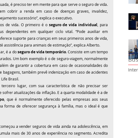
ada, é preciso ter em mente para que serve o seguro de vida. 
m cobrir a renda em caso de doenças graves, invalidez, 
nejamento sucessório”, explica o executivo. 
os de vida. O primeiro é o 
seguro de vida individual
, para 
s dependentes em qualquer ciclo vital. “Pode auxiliar em 
erece suporte para crianças em seus primeiros anos de vida, 
até assistência para animais de estimação”, explica Alberto.
r, é a do 
seguro de vida temporário
. Consiste em um tempo 
Bus
gurados. Um bom exemplo é o de seguro-viagem, normalmente 
 além de garantir a cobertura em caso de ocasionalidades do 
Inte
e bagagens, também prevê indenização em caso de acidentes 
Life Brasil.
erceiro lugar, com sua característica de não precisar ser 
renovado periodicamente, apenas pode sofrer atualizações da inflação. E a quarta modalidade é a de 
po
, que é normalmente oferecido pelas empresas aos seus 
a forma de oferecer segurança à família, mas o ideal é que 
 começou a vender seguros de vida ainda na adolescência, em 
cumula mais de 30 anos de experiência no segmento. Acredita 