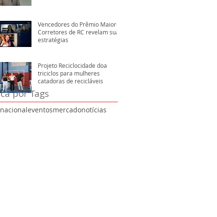
Vencedores do Prêmio Maiores
Corretores de RC revelam suas
estratégias
Projeto Reciclocidade doa
triciclos para mulheres
catadoras de recicláveis
ca por Tags
rnacional
eventos
mercado
notícias