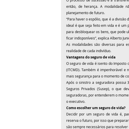
O processo de sucessão é a transferê
então, de herança. A modalidade n
planejamento de futuro. 
“Para haver o espólio, que é a divisão 
ideal é que seja feito em vida e é um 
para desbloquear os bens, que pode ul
ficar indisponíveis”, explica Alberto Juni
As modalidades são diversas para ess
realidade de cada indivíduo.
Vantagens do seguro de vida
O seguro de vida é isento do Imposto
(ITCMD). Também é impenhorável e não
mais segurança para o momento de con
Após o sinistro a seguradora possui 
Seguros Privados (Susep), o que dev
seguradoras, por entenderem o moment
o executivo.
Como escolher um seguro de vida?
Decidir por um seguro de vida é, pa
reserva o futuro, por isso que prepara
são sempre necessários para resolver 