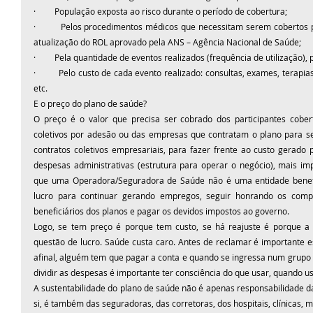
·         População exposta ao risco durante o período de cobertura;
·         Pelos procedimentos médicos que necessitam serem cobertos
atualização do ROL aprovado pela ANS – Agência Nacional de Saúde;
·         Pela quantidade de eventos realizados (frequência de utilização),
·         Pelo custo de cada evento realizado: consultas, exames, terapia
etc.
E o preço do plano de saúde?
O preço é o valor que precisa ser cobrado dos participantes cobert
coletivos por adesão ou das empresas que contratam o plano para s
contratos coletivos empresariais, para fazer frente ao custo gerado p
despesas administrativas (estrutura para operar o negócio), mais impo
que uma Operadora/Seguradora de Saúde não é uma entidade benefice
lucro para continuar gerando empregos, seguir honrando os com
beneficiários dos planos e pagar os devidos impostos ao governo.
Logo, se tem preço é porque tem custo, se há reajuste é porque a
questão de lucro. Saúde custa caro. Antes de reclamar é importante es
afinal, alguém tem que pagar a conta e quando se ingressa num grupo p
dividir as despesas é importante ter consciência do que usar, quando u
A sustentabilidade do plano de saúde não é apenas responsabilidade d
si, é também das seguradoras, das corretoras, dos hospitais, clínicas, 