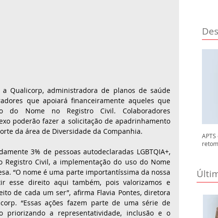
Des
a Qualicorp, administradora de planos de saúde 
oradores que apoiará financeiramente aqueles que 
ão do Nome no Registro Civil. Colaboradores 
sexo poderão fazer a solicitação de apadrinhamento 
porte da área de Diversidade da Companhia. 
APTS 
retom
damente 3% de pessoas autodeclaradas LGBTQIA+, 
no Registro Civil, a implementação do uso do Nome 
Últi
esa. “O nome é uma parte importantíssima da nossa 
r esse direito aqui também, pois valorizamos e 
ito de cada um ser”, afirma Flavia Pontes, diretora 
corp. “Essas ações fazem parte de uma série de 
o priorizando a representatividade, inclusão e o 