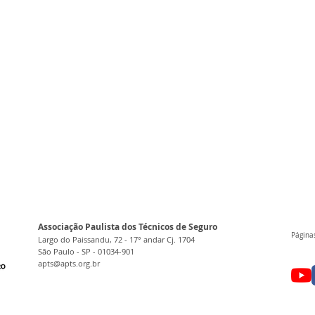
Associação Paulista dos Técnicos de Seguro
Páginas
Largo do Paissandu, 72 - 17° andar Cj. 1704
São Paulo - SP - 01034-901
apts@apts.org.br