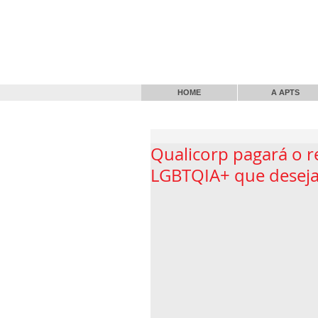
HOME
A APTS
Qualicorp pagará o r
LGBTQIA+ que deseja