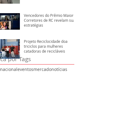
Vencedores do Prêmio Maiores
Corretores de RC revelam suas
estratégias
Projeto Reciclocidade doa
triciclos para mulheres
catadoras de recicláveis
ca por Tags
rnacional
eventos
mercado
notícias