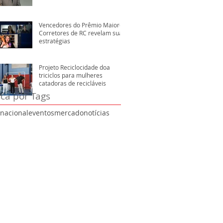
Vencedores do Prêmio Maiores
Corretores de RC revelam suas
estratégias
Projeto Reciclocidade doa
triciclos para mulheres
catadoras de recicláveis
ca por Tags
rnacional
eventos
mercado
notícias