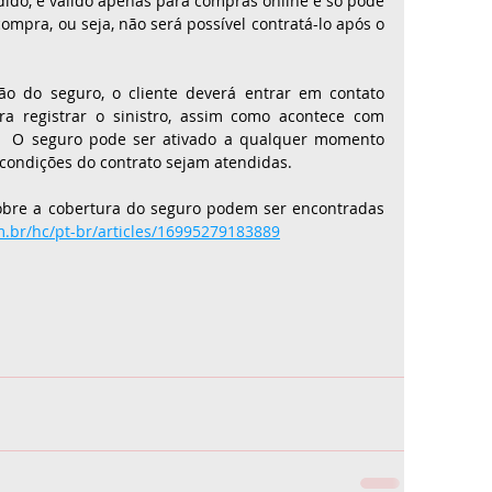
edido, é válido apenas para compras online e só pode 
ompra, ou seja, não será possível contratá-lo após o 
ção do seguro, o cliente deverá entrar em contato 
a registrar o sinistro, assim como acontece com 
  O seguro pode ser ativado a qualquer momento 
 condições do contrato sejam atendidas.
obre a cobertura do seguro podem ser encontradas 
m.br/hc/pt-br/articles/16995279183889