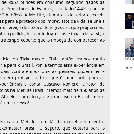
a de R$57 bilhões em consumo, segundo dados da 
dos Promotores de Eventos, resultado 14,4% superior 
bilhões). A MetLife, atenta a este setor e focada 
s para a proteção dos imprevistos da vida, se une a 
r o serviço de seguro de ingressos, que proporciona 
l do pedido, incluindo ingressos e taxas de serviço, 
tratempo coberto que o impeça de comparecer ao 
Bus
ficial da Ticketmaster Chile, então ficamos muito 
ia para o Brasil. Por já termos essa experiência em 
Inte
tuais contratempos que as pessoas podem ter e 
so em proteger tudo o que é importante para as 
periências.”, conta Gustavo Romero, Diretor de 
ios na MetLife Brasil. “Temos mais de 150 anos de 
24 deles com atuação e expertise no Brasil. Temos 
rá um sucesso”.
ssos da MetLife já está disponível em eventos 
cketmaster Brasil. O seguro, que custará para o 