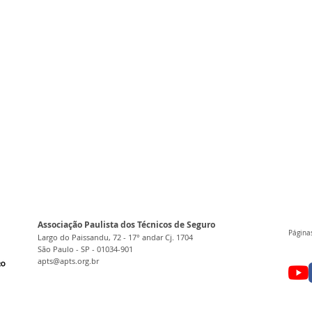
Associação Paulista dos Técnicos de Seguro
Páginas
Largo do Paissandu, 72 - 17° andar Cj. 1704
São Paulo - SP - 01034-901
apts@apts.org.br