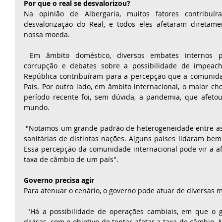
Por que o real se desvalorizou? 
Na opinião de Albergaria, muitos fatores contribuí
desvalorização do Real, e todos eles afetaram diretame
nossa moeda. 
 Em âmbito doméstico, diversos embates internos políticos, escândalos de 
corrupção e debates sobre a possibilidade de impeach
República contribuíram para a percepção que a comunida
País. Por outro lado, em âmbito internacional, o maior ch
período recente foi, sem dúvida, a pandemia, que afeto
mundo. 
 "Notamos um grande padrão de heterogeneidade entre as respostas econômicas e 
sanitárias de distintas nações. Alguns países lidaram bem 
Essa percepção da comunidade internacional pode vir a afe
taxa de câmbio de um país". 
Governo precisa agir 
Para atenuar o cenário, o governo pode atuar de diversas m
 "Há a possibilidade de operações cambiais, em que o governo compra e vende 
divisas, com o objetivo de tentar afetar a taxa de câmbio. 