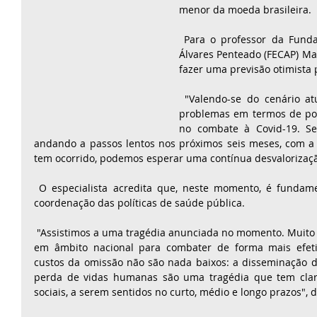
menor da moeda brasileira. 
 Para o professor da Fundação Escola de Comércio 
Álvares Penteado (FECAP) Math
fazer uma previsão otimista 
 "Valendo-se do cenário atual, estamos com sérios 
problemas em termos de polí
no combate à Covid-19. Se
andando a passos lentos nos próximos seis meses, com a
tem ocorrido, podemos esperar uma contínua desvalorização
 O especialista acredita que, neste momento, é fundamental um maior grau de 
coordenação das políticas de saúde pública. 
 "Assistimos a uma tragédia anunciada no momento. Muito se fala, mas pouco se faz 
em âmbito nacional para combater de forma mais efetiva
custos da omissão não são nada baixos: a disseminação d
perda de vidas humanas são uma tragédia que tem claro
sociais, a serem sentidos no curto, médio e longo prazos", di