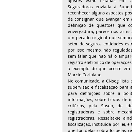
ajustes estão listadas em c
Seguradoras enviada à Superi
reconhecer alguns aspectos posi
de consignar que avançar em a
definição de questões que c
envergadura, parece-nos arris
um pecado original que sempre 
setor de seguros entidades est
por isso mesmo, não reguladas,
sem falar que não há o amparo
registro eletrônico de operações 
a exemplo do que ocorre em o
Marcio Coriolano. 
No comunicado, a CNseg lista 
supervisão e fiscalização para 
para definições sobre a polí
informações; sobre trocas de in
critérios, pela Susep, de id
registradoras e sobre mecan
registradoras. Ressalta-se a
fiscalização, instituída por lei,
que for delas cobrado pelas re