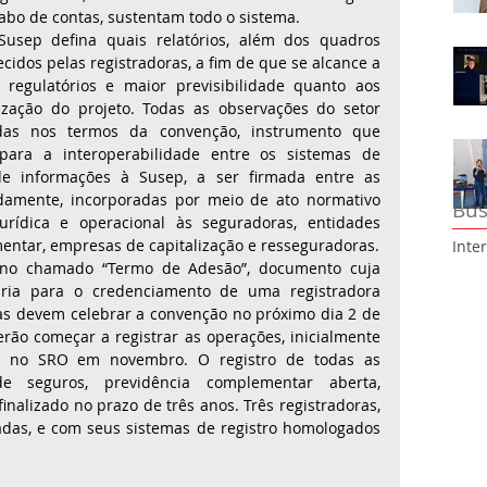
abo de contas, sustentam todo o sistema. 
usep defina quais relatórios, além dos quadros 
necidos pelas registradoras, a fim de que se alcance a 
regulatórios e maior previsibilidade quanto aos 
ização do projeto. Todas as observações do setor 
das nos termos da convenção, instrumento que 
 para a interoperabilidade entre os sistemas de 
de informações à Susep, a ser firmada entre as 
damente, incorporadas por meio de ato normativo 
Bus
rídica e operacional às seguradoras, entidades 
abertas de previdência complementar, empresas de capitalização e resseguradoras. 
Inte
 no chamado “Termo de Adesão”, documento cuja 
ária para o credenciamento de uma registradora 
as devem celebrar a convenção no próximo dia 2 de 
rão começar a registrar as operações, inicialmente 
, no SRO em novembro. O registro de todas as 
e seguros, previdência complementar aberta, 
inalizado no prazo de três anos. Três registradoras, 
adas, e com seus sistemas de registro homologados 