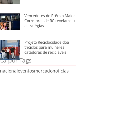
Vencedores do Prêmio Maiores
Corretores de RC revelam suas
estratégias
Projeto Reciclocidade doa
triciclos para mulheres
catadoras de recicláveis
ca por Tags
rnacional
eventos
mercado
notícias