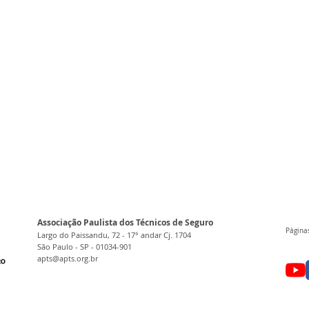
Associação Paulista dos Técnicos de Seguro
Páginas
Largo do Paissandu, 72 - 17° andar Cj. 1704
São Paulo - SP - 01034-901
apts@apts.org.br