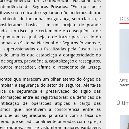
orrespondência da Confederação Nacional das 
ntendência de Seguros Privados. “Em que pese 
tivos sob a ótica do regulador, não podemos deixar 
Des
mbiente de tamanha insegurança, sem clareza, e 
onsideramos básicas, em um projeto de grande 
cado. Um risco que certamente é consequência de 
pontuamos, qual seja, o de trazer para o seio do 
ranhas ao Sistema Nacional de Seguros Privados e, 
 supervisionadas ou fiscalizadas pela Susep. Isso 
 de uma lei que estabeleça a obrigatoriedade do 
de seguros, previdência, capitalização e resseguros, 
utros mercados”, afirma o Presidente da CNseg, 
pontos que merecem um olhar atento do órgão de 
APTS 
ampliar a segurança do setor de seguros. Alerta-se 
retom
tica de segurança e preservação do sigilo das 
formações entre as registradoras; da definição de 
Últi
entificação de operações atípicas a cargo das 
ismos que incentivem a concorrência entre as 
inda que as seguradoras já arcam com a taxa de 
 e terão que ser adicionalmente oneradas com o preço 
gistradoras, sem se vislumbrar maiores vantagens 