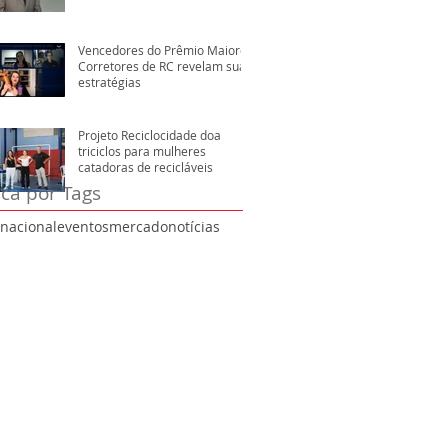
Vencedores do Prêmio Maiores
Corretores de RC revelam suas
estratégias
Projeto Reciclocidade doa
triciclos para mulheres
catadoras de recicláveis
ca por Tags
rnacional
eventos
mercado
notícias