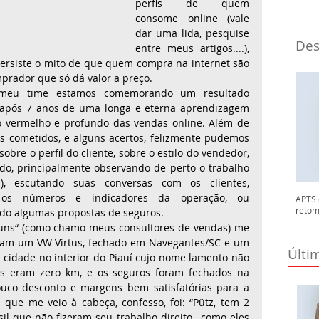
perfis de quem 
consome online (vale 
dar uma lida, pesquise 
Des
entre meus artigos....), 
persiste o mito de que quem compra na internet são 
prador que só dá valor a preço. 
meu time estamos comemorando um resultado 
, após 7 anos de uma longa e eterna aprendizagem 
 vermelho e profundo das vendas online. Além de 
 cometidos, e alguns acertos, felizmente pudemos 
bre o perfil do cliente, sobre o estilo do vendedor, 
o, principalmente observando de perto o trabalho 
as), escutando suas conversas com os clientes, 
e os números e indicadores da operação, ou 
APTS 
retom
do algumas propostas de seguros.
uns“ (como chamo meus consultores de vendas) me 
Eram um VW Virtus, fechado em Navegantes/SC e um 
Últi
idade no interior do Piauí cujo nome lamento não 
s eram zero km, e os seguros foram fechados na 
ouco desconto e margens bem satisfatórias para a 
que me veio à cabeça, confesso, foi: “Pütz, tem 2 
il que não fizeram seu trabalho direito...como eles 