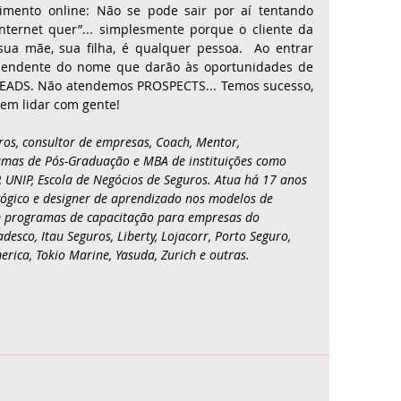
mento online: Não se pode sair por aí tentando 
 internet quer”... simplesmente porque o cliente da 
 sua mãe, sua filha, é qualquer pessoa.  Ao entrar 
pendente do nome que darão às oportunidades de 
LEADS. Não atendemos PROSPECTS... Temos sucesso, 
 em lidar com gente! 
uros, consultor de empresas, Coach, Mentor, 
ramas de Pós-Graduação e MBA de instituições como 
, UNIP, Escola de Negócios de Seguros. Atua há 17 anos 
gógico e designer de aprendizado nos modelos de 
em programas de capacitação para empresas do 
sco, Itau Seguros, Liberty, Lojacorr, Porto Seguro, 
merica, Tokio Marine, Yasuda, Zurich e outras. 