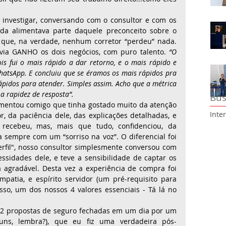
 investigar, conversando com o consultor e com os 
nda alimentava parte daquele preconceito sobre o 
 vi que, na verdade, nenhum corretor “perdeu” nada. 
avia GANHO os dois negócios, com puro talento. 
“O 
is fui o mais rápido a dar retorno, e o mais rápido e 
hatsApp. E concluiu que se éramos os mais rápidos pra 
idos para atender. Simples assim. Acho que a métrica 
a rapidez de resposta”.
Bus
omentou comigo que tinha gostado muito da atenção 
Inte
, da paciência dele, das explicações detalhadas, e 
ecebeu, mas, mais que tudo, confidenciou, da 
a sempre com um “sorriso na voz”. O diferencial foi 
rfil", nosso consultor simplesmente conversou com 
essidades dele, e teve a sensibilidade de captar os 
agradável. Desta vez a experiência de compra foi 
patia, e espírito servidor (um pré-requisito para 
so, um dos nossos 4 valores essenciais - Tá lá no 
 2 propostas de seguro fechadas em um dia por um 
uns, lembra?), que eu fiz uma verdadeira pós-