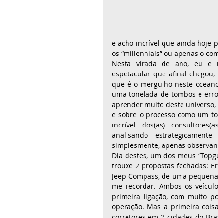
e acho incrível que ainda hoje 
os “millennials” ou apenas o com
Nesta virada de ano, eu e 
espetacular que afinal chegou
que é o mergulho neste oceano
uma tonelada de tombos e erros
aprender muito deste universo, so
e sobre o processo como um tod
incrível dos(as) consultores(
analisando estrategicament
simplesmente, apenas observan
Dia destes, um dos meus “Topg
trouxe 2 propostas fechadas: 
Jeep Compass, de uma pequena c
me recordar. Ambos os veículo
primeira ligação, com muito p
operação. Mas a primeira coisa 
corretores em 2 cidades do Bras