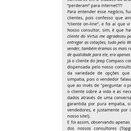
“perderam” para internet???
Para entender esse negócio, fui
clientes, pois confesso que ai
“cliente on-line", e foi aí que
Nosso consultor, sim, é que h
cliente do Virtus me agradeceu po
entregar as cotações, tudo pelo W
vender, também éramos os mais ráp
de qualidade para ele, era apenas 
Já o cliente do Jeep Compass c
dispensada pelo nosso consultor
da variedade de opções que r
simpatia, pois o vendedor falav
que ao invés de "perguntar o pe
o cliente sobre a vida e as nec
dados através de uma conversa 
garantida por pura empatia, sim
vendedores, e justamente por is
nosso site!).
E foi assim, observando apenas
dos nossos consultores (Topg