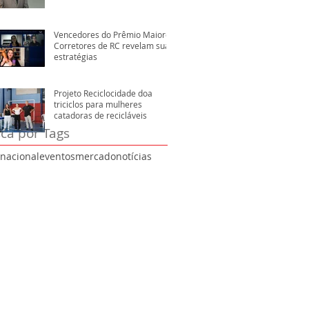
Vencedores do Prêmio Maiores
Corretores de RC revelam suas
estratégias
Projeto Reciclocidade doa
triciclos para mulheres
catadoras de recicláveis
ca por Tags
rnacional
eventos
mercado
notícias