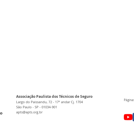
Associação Paulista dos Técnicos de Seguro
Páginas
Largo do Paissandu, 72 - 17° andar Cj. 1704
São Paulo - SP - 01034-901
apts@apts.org.br