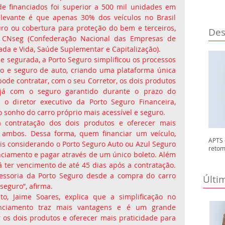
e financiados foi superior a 500 mil unidades em 
levante é que apenas 30% dos veículos no Brasil 
o ou cobertura para proteção do bem e terceiros, 
Des
 CNseg (Confederação Nacional das Empresas de 
ada e Vida, Saúde Suplementar e Capitalização).
e segurada, a Porto Seguro simplificou os processos 
o e seguro de auto, criando uma plataforma única 
pode contratar, com o seu Corretor, os dois produtos 
o já com o seguro garantido durante o prazo do 
o diretor executivo da Porto Seguro Financeira, 
o sonho do carro próprio mais acessível e seguro.
 a contratação dos dois produtos e oferecer mais 
 ambos. Dessa forma, quem financiar um veículo, 
APTS 
s considerando o Porto Seguro Auto ou Azul Seguro 
retom
nciamento e pagar através de um único boleto. Além 
á ter vencimento de até 45 dias após a contratação. 
ssoria da Porto Seguro desde a compra do carro 
Últi
seguro”, afirma.
o, Jaime Soares, explica que a simplificação no 
nciamento traz mais vantagens e é um grande 
 os dois produtos e oferecer mais praticidade para 