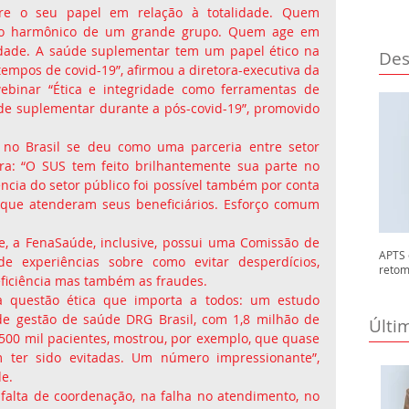
e o seu papel em relação à totalidade. Quem 
to harmônico de um grande grupo. Quem age em 
idade. A saúde suplementar tem um papel ético na 
Des
empos de covid-19”, afirmou a diretora-executiva da 
ebinar “Ética e integridade como ferramentas de 
de suplementar durante a pós-covid-19”, promovido 
no Brasil se deu como uma parceria entre setor 
era: “O SUS tem feito brilhantemente sua parte no 
ncia do setor público foi possível também por conta 
que atenderam seus beneficiários. Esforço comum 
e, a FenaSaúde, inclusive, possui uma Comissão de 
APTS 
e experiências sobre como evitar desperdícios, 
retom
eficiência mas também as fraudes.
a questão ética que importa a todos: um estudo 
 de gestão de saúde DRG Brasil, com 1,8 milhão de 
Últi
 500 mil pacientes, mostrou, por exemplo, que quase 
 ter sido evitadas. Um número impressionante”, 
e.
falta de coordenação, na falha no atendimento, no 