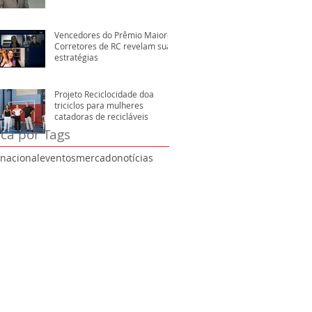
Vencedores do Prêmio Maiores
Corretores de RC revelam suas
estratégias
Projeto Reciclocidade doa
triciclos para mulheres
catadoras de recicláveis
ca por Tags
rnacional
eventos
mercado
notícias