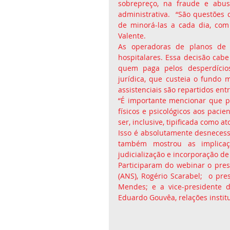
sobrepreço, na fraude e abus
administrativa.  “São questões
de minorá-las a cada dia, com 
Valente.
As operadoras de planos de
hospitalares. Essa decisão cabe 
quem paga pelos desperdícios 
jurídica, que custeia o fundo 
assistenciais são repartidos entr
“É importante mencionar que p
físicos e psicológicos aos paci
ser, inclusive, tipificada como at
Isso é absolutamente desnecessá
também mostrou as implicaçõ
judicialização e incorporação de
Participaram do webinar o pre
(ANS), Rogério Scarabel;  o pr
Mendes; e a vice-presidente do
Eduardo Gouvêa, relações institu