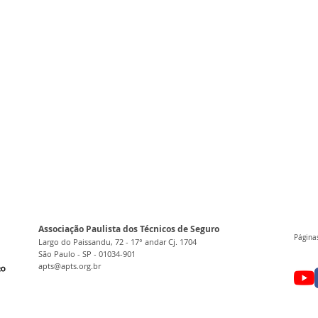
Associação Paulista dos Técnicos de Seguro
Páginas
Largo do Paissandu, 72 - 17° andar Cj. 1704
São Paulo - SP - 01034-901
apts@apts.org.br