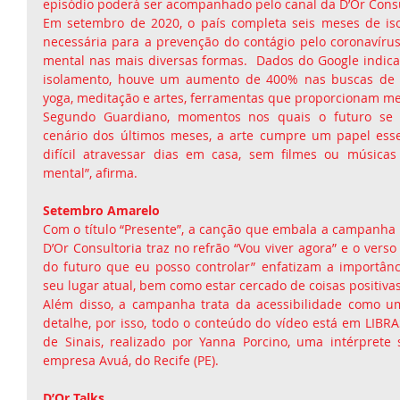
episódio poderá ser acompanhado pelo canal da D’Or Consu
Em setembro de 2020, o país completa seis meses de isol
necessária para a prevenção do contágio pelo coronavírus
mental nas mais diversas formas.  Dados do Google indicam
isolamento, houve um aumento de 400% nas buscas de a
yoga, meditação e artes, ferramentas que proporcionam mel
Segundo Guardiano, momentos nos quais o futuro se m
cenário dos últimos meses, a arte cumpre um papel essen
difícil atravessar dias em casa, sem filmes ou músicas
mental”, afirma.
Setembro Amarelo
Com o título “Presente”, a canção que embala a campanha
D’Or Consultoria traz no refrão “Vou viver agora” e o verso
do futuro que eu posso controlar” enfatizam a importânci
seu lugar atual, bem como estar cercado de coisas positivas
Além disso, a campanha trata da acessibilidade como u
detalhe, por isso, todo o conteúdo do vídeo está em LIBRA
de Sinais, realizado por Yanna Porcino, uma intérprete 
empresa Avuá, do Recife (PE).
D’Or Talks