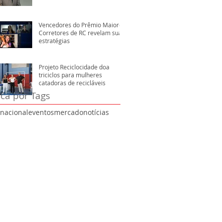
Vencedores do Prêmio Maiores
Corretores de RC revelam suas
estratégias
Projeto Reciclocidade doa
triciclos para mulheres
catadoras de recicláveis
ca por Tags
rnacional
eventos
mercado
notícias