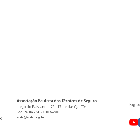
Associação Paulista dos Técnicos de Seguro
Páginas
Largo do Paissandu, 72 - 17° andar Cj. 1704
São Paulo - SP - 01034-901
apts@apts.org.br