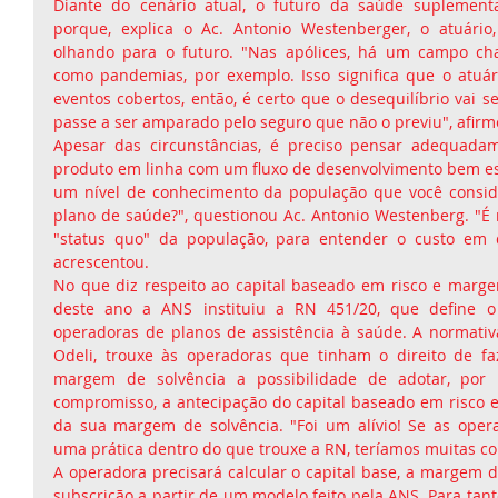
Diante do cenário atual, o futuro da saúde suplementar
porque, explica o Ac. Antonio Westenberger, o atuário,
olhando para o futuro. "Nas apólices, há um campo cham
como pandemias, por exemplo. Isso significa que o atuár
eventos cobertos, então, é certo que o desequilíbrio vai se 
passe a ser amparado pelo seguro que não o previu", afirm
Apesar das circunstâncias, é preciso pensar adequadam
produto em linha com um fluxo de desenvolvimento bem est
um nível de conhecimento da população que você conside
plano de saúde?", questionou Ac. Antonio Westenberg. "É n
"status quo" da população, para entender o custo em q
acrescentou.
No que diz respeito ao capital baseado em risco e margem 
deste ano a ANS instituiu a RN 451/20, que define o c
operadoras de planos de assistência à saúde. A normativa
Odeli, trouxe às operadoras que tinham o direito de fa
margem de solvência a possibilidade de adotar, por
compromisso, a antecipação do capital baseado em risco 
da sua margem de solvência. "Foi um alívio! Se as oper
uma prática dentro do que trouxe a RN, teríamos muitas co
A operadora precisará calcular o capital base, a margem de
subscrição a partir de um modelo feito pela ANS. Para tanto