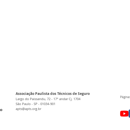
Associação Paulista dos Técnicos de Seguro
Páginas
Largo do Paissandu, 72 - 17° andar Cj. 1704
São Paulo - SP - 01034-901
apts@apts.org.br