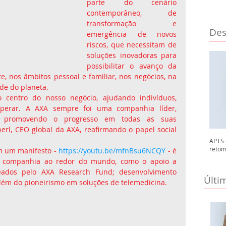
parte do cenário 
contemporâneo, de 
transformação e 
Des
emergência de novos 
riscos, que necessitam de 
soluções inovadoras para 
possibilitar o avanço da 
, nos âmbitos pessoal e familiar, nos negócios, na 
de do planeta.
 centro do nosso negócio, ajudando indivíduos, 
perar. A AXA sempre foi uma companhia líder, 
, promovendo o progresso em todas as suas 
rl, CEO global da AXA, reafirmando o papel social 
APTS 
retom
m um manifesto - 
https://youtu.be/mfnBsu6NCQY
 - é 
da companhia ao redor do mundo, como o apoio a 
eados pelo AXA Research Fund; desenvolvimento 
Últi
lém do pioneirismo em soluções de telemedicina. 