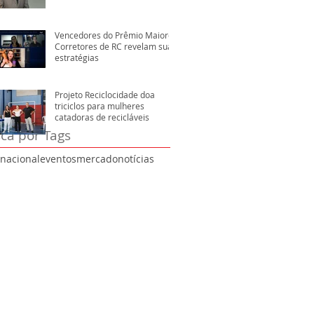
Vencedores do Prêmio Maiores
Corretores de RC revelam suas
estratégias
Projeto Reciclocidade doa
triciclos para mulheres
catadoras de recicláveis
ca por Tags
rnacional
eventos
mercado
notícias