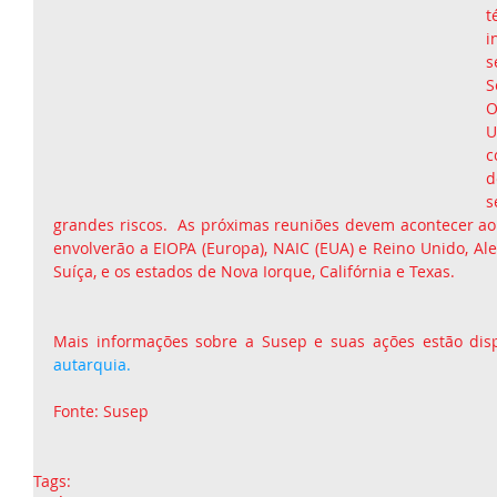
t
i
s
S
O
U
d
s
grandes riscos.  As próximas reuniões devem acontecer ao 
envolverão a EIOPA (Europa), NAIC (EUA) e Reino Unido, Al
Suíça, e os estados de Nova Iorque, Califórnia e Texas.
Mais informações sobre a Susep e suas ações estão dis
autarquia.​
Fonte: Susep 
Tags: