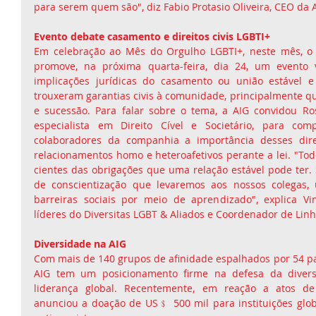
para serem quem são", diz Fabio Protasio Oliveira, CEO da A
Evento debate casamento e direitos civis LGBTI+
Em celebração ao Mês do Orgulho LGBTI+, neste mês, o g
promove, na próxima quarta-feira, dia 24, um evento v
implicações jurídicas do casamento ou união estável e
trouxeram garantias civis à comunidade, principalmente qu
e sucessão. Para falar sobre o tema, a AIG convidou Rose
especialista em Direito Cível e Societário, para com
colaboradores da companhia a importância desses dire
relacionamentos homo e heteroafetivos perante a lei. "Tod
cientes das obrigações que uma relação estável pode ter. 
de conscientização que levaremos aos nossos colegas,
barreiras sociais por meio de aprendizado", explica Vi
líderes do Diversitas LGBT & Aliados e Coordenador de Linh
Diversidade na AIG
Com mais de 140 grupos de afinidade espalhados por 54 pa
AIG tem um posicionamento firme na defesa da diversi
liderança global. Recentemente, em reação a atos de
anunciou a doação de US﹩ 500 mil para instituições glo