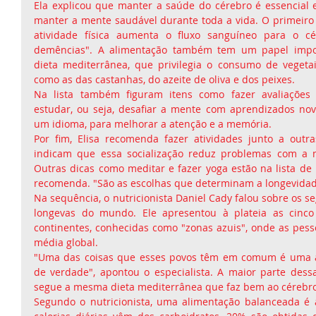
Ela explicou que manter a saúde do cérebro é essencial e 
manter a mente saudável durante toda a vida. O primeiro é 
atividade física aumenta o fluxo sanguíneo para o cé
demências". A alimentação também tem um papel import
dieta mediterrânea, que privilegia o consumo de vegetai
como as das castanhas, do azeite de oliva e dos peixes.
Na lista também figuram itens como fazer avaliações 
estudar, ou seja, desafiar a mente com aprendizados no
um idioma, para melhorar a atenção e a memória.
Por fim, Elisa recomenda fazer atividades junto a outra
indicam que essa socialização reduz problemas com a 
Outras dicas como meditar e fazer yoga estão na lista de 
recomenda. "São as escolhas que determinam a longevidade
Na sequência, o nutricionista Daniel Cady falou sobre os s
longevas do mundo. Ele apresentou à plateia as cinco 
continentes, conhecidas como "zonas azuis", onde as pess
média global.
"Uma das coisas que esses povos têm em comum é uma a
de verdade", apontou o especialista. A maior parte dessa
segue a mesma dieta mediterrânea que faz bem ao cérebro
Segundo o nutricionista, uma alimentação balanceada é