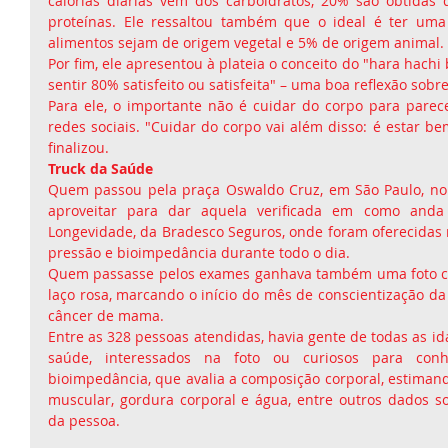
calorias diárias vêm dos carboidratos, 20% são obtidas
proteínas. Ele ressaltou também que o ideal é ter um
alimentos sejam de origem vegetal e 5% de origem animal.
Por fim, ele apresentou à plateia o conceito do "hara hachi b
sentir 80% satisfeito ou satisfeita" – uma boa reflexão sobr
Para ele, o importante não é cuidar do corpo para parec
redes sociais. "Cuidar do corpo vai além disso: é estar be
finalizou.
Truck da Saúde
Quem passou pela praça Oswaldo Cruz, em São Paulo, no 
aproveitar para dar aquela verificada em como anda
Longevidade, da Bradesco Seguros, onde foram oferecidas m
pressão e bioimpedância durante todo o dia.
Quem passasse pelos exames ganhava também uma foto c
laço rosa, marcando o início do mês de conscientização da
câncer de mama.
Entre as 328 pessoas atendidas, havia gente de todas as i
saúde, interessados na foto ou curiosos para con
bioimpedância, que avalia a composição corporal, estiman
muscular, gordura corporal e água, entre outros dados sob
da pessoa.