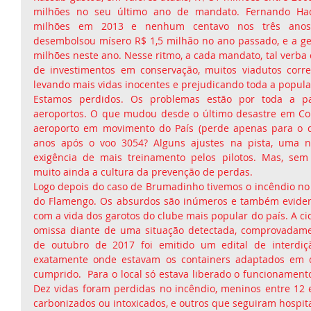
milhões no seu último ano de mandato. Fernando Ha
milhões em 2013 e nenhum centavo nos três anos s
desembolsou mísero R$ 1,5 milhão no ano passado, e a ges
milhões neste ano. Nesse ritmo, a cada mandato, tal verba c
de investimentos em conservação, muitos viadutos correm
levando mais vidas inocentes e prejudicando toda a popula
Estamos perdidos. Os problemas estão por toda a part
aeroportos. O que mudou desde o último desastre em Co
aeroporto em movimento do País (perde apenas para o d
anos após o voo 3054? Alguns ajustes na pista, uma no
exigência de mais treinamento pelos pilotos. Mas, sem 
muito ainda a cultura da prevenção de perdas.
Logo depois do caso de Brumadinho tivemos o incêndio no
do Flamengo. Os absurdos são inúmeros e também evidenc
com a vida dos garotos do clube mais popular do país. A cid
omissa diante de uma situação detectada, comprovadamen
de outubro de 2017 foi emitido um edital de interdiç
exatamente onde estavam os containers adaptados em do
cumprido.  Para o local só estava liberado o funcionament
Dez vidas foram perdidas no incêndio, meninos entre 12
carbonizados ou intoxicados, e outros que seguiram hospita