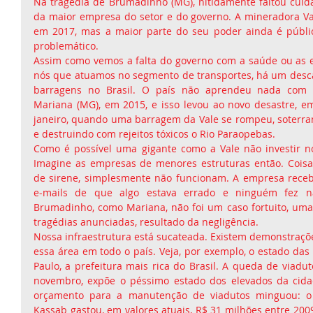
Na tragédia de Brumadinho (MG), nitidamente faltou cuida
da maior empresa do setor e do governo. A mineradora Vale
em 2017, mas a maior parte do seu poder ainda é públic
problemático.
Assim como vemos a falta do governo com a saúde ou as est
nós que atuamos no segmento de transportes, há um desc
barragens no Brasil. O país não aprendeu nada com a
Mariana (MG), em 2015, e isso levou ao novo desastre, e
janeiro, quando uma barragem da Vale se rompeu, soterra
e destruindo com rejeitos tóxicos o Rio Paraopebas.
Como é possível uma gigante como a Vale não investir n
Imagine as empresas de menores estruturas então. Coisa
de sirene, simplesmente não funcionam. A empresa receb
e-mails de que algo estava errado e ninguém fez na
Brumadinho, como Mariana, não foi um caso fortuito, uma
tragédias anunciadas, resultado da negligência.
Nossa infraestrutura está sucateada. Existem demonstraçõ
essa área em todo o país. Veja, por exemplo, o estado das
Paulo, a prefeitura mais rica do Brasil. A queda de viadut
novembro, expõe o péssimo estado dos elevados da cidad
orçamento para a manutenção de viadutos minguou: o e
Kassab gastou, em valores atuais, R$ 31 milhões entre 2009