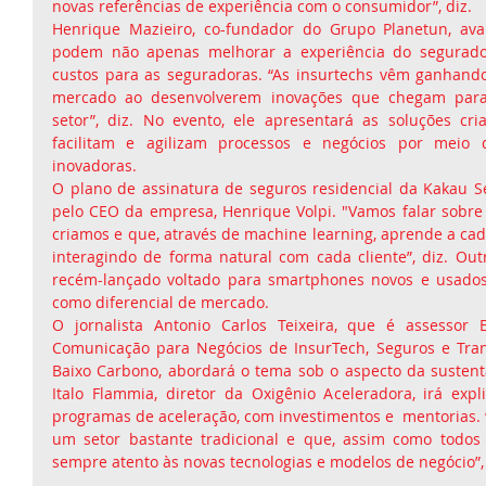
novas referências de experiência com o consumidor”, diz.
Henrique Mazieiro, co-fundador do Grupo Planetun, ava
podem não apenas melhorar a experiência do segurado
custos para as seguradoras. “As insurtechs vêm ganhando
mercado ao desenvolverem inovações que chegam para s
setor”, diz. No evento, ele apresentará as soluções cri
facilitam e agilizam processos e negócios por meio 
inovadoras.
O plano de assinatura de seguros residencial da Kakau S
pelo CEO da empresa, Henrique Volpi. "Vamos falar sobre
criamos e que, através de machine learning, aprende a cad
interagindo de forma natural com cada cliente”, diz. Out
recém-lançado voltado para smartphones novos e usados
como diferencial de mercado.
O jornalista Antonio Carlos Teixeira, que é assessor E
Comunicação para Negócios de InsurTech, Seguros e Tran
Baixo Carbono, abordará o tema sob o aspecto da sustenta
Italo Flammia, diretor da Oxigênio Aceleradora, irá exp
programas de aceleração, com investimentos e  mentorias. 
um setor bastante tradicional e que, assim como todos o
sempre atento às novas tecnologias e modelos de negócio”, 