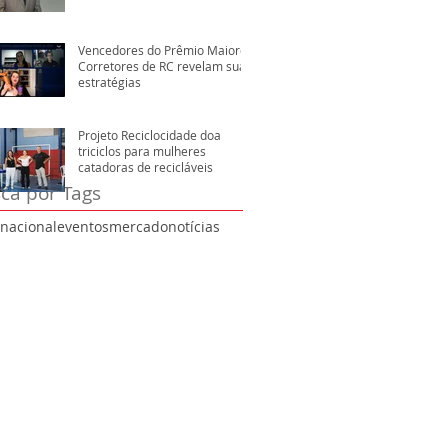
Vencedores do Prêmio Maiores
Corretores de RC revelam suas
estratégias
Projeto Reciclocidade doa
triciclos para mulheres
catadoras de recicláveis
ca por Tags
rnacional
eventos
mercado
notícias