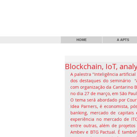
HOME
A APTS
Blockchain, IoT, anal
A palestra "Inteligência artificia
dos destaques do seminário  "AI
com organização da Cantarino Bra
no dia 27 de março, em São Paul
O tema será abordado por Court
Idea Parners, é economista, pó
banking, mercado de capitais 
experiência no mercado de ITC, 
entre outras, além de projetos 
Ambev e BTG Pactual. É também