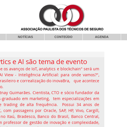
NOTÍCIAS
CONTEÚDO
AGENDA
ytics e AI são tema de evento
l e os avanços de IoT, analytics e blockchain" será um 
 View - Inteligência Artificial: para onde vamos?", 
sileiro e correalização do inovaBra,   que acontece 
o.
nay Guimarães. Cientista, CTO e sócio fundador da 
s-graduado em marketing,  tem especializações em 
e trading de alta frequência.  Possui 34 anos de 
com passagens por Oracle, SAP, HP, Vivo, Cargill, 
no Itaú, Bradesco, Banco do Brasil, Banco Central, 
 professor de gestão de inovação e complexidade, 