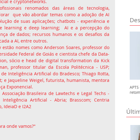
icial e cryptonetworks.
fissionais renomados das áreas de tecnologia, 
lorar  que vão abordar temas como a adoção de AI 
Des
olução de suas aplicações; chatbots - experiência e 
e learning e deep learning;  AI e a percepção do 
ança de dados; recursos humanos e os desafios da 
licada a AI, entre outros.
ew estão nomes como Anderson Soares, professor do 
ersidade Federal de Goiás e cientista chefe da Data-
on, sócio e head de digital transformation da Kick 
an, professor titular da Escola Politécnica - USP; 
 Inteligência Artificial do Bradesco; Thiago Rotta, 
; e Jaqueline Weigel, futurista, humanista, mentora 
nça Exponencial.
APTS 
retom
Associação Brasileira de Lawtechs e Legal Techs - 
Inteligência Artificial - Abria; Brasscom; Centria 
, IdeiaD e I2A2
Últi
 para onde vamos?"