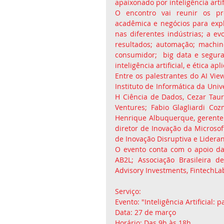
apaixonado por inteligência artif
O encontro vai reunir os pro
acadêmica e negócios para exp
nas diferentes indústrias; a ev
resultados; automação; machin
consumidor;  big data e segur
inteligência artificial, e ética ap
Entre os palestrantes do AI Vi
Instituto de Informática da Univ
H Ciência de Dados, Cezar Tauri
Ventures; Fabio Glagliardi Cozm
Henrique Albuquerque, gerente de
diretor de Inovação da Microsoft
de Inovação Disruptiva e Lidera
O evento conta com o apoio da 
AB2L; Associação Brasileira de 
Advisory Investments, FintechLab
Serviço:
Evento: "Inteligência Artificial:
Data: 27 de março
Horário: Das 9h às 18h