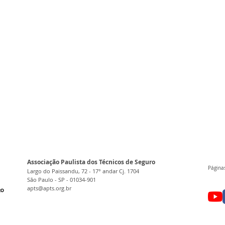
Associação Paulista dos Técnicos de Seguro
Páginas
Largo do Paissandu, 72 - 17° andar Cj. 1704
São Paulo - SP - 01034-901
apts@apts.org.br