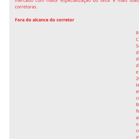
mercado com maior especialização do setor e mais diálo
corretoras.
Fora do alcance do corretor
R
C
S
d
d
d
e
2
t
e
c
B
f
a
o
c
i