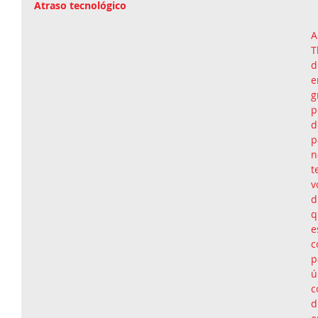
Atraso tecnológico
A
T
d
e
g
p
d
p
n
t
v
d
q
c
p
ú
c
d