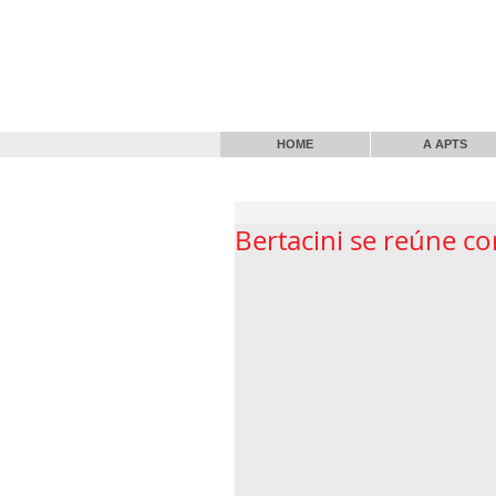
HOME
A APTS
Bertacini se reúne c