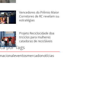
Vencedores do Prêmio Maiores
Corretores de RC revelam suas
estratégias
Projeto Reciclocidade doa
triciclos para mulheres
catadoras de recicláveis
ca por Tags
rnacional
eventos
mercado
notícias