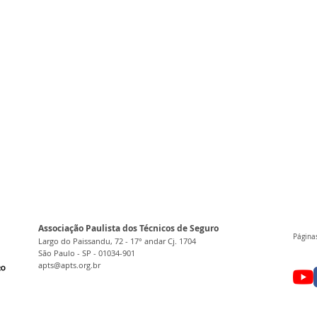
Associação Paulista dos Técnicos de Seguro
Páginas
Largo do Paissandu, 72 - 17° andar Cj. 1704
São Paulo - SP - 01034-901
apts@apts.org.br