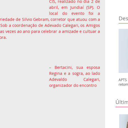
CIS, realizado no dia 2 de 
abril, em Jundiaí (SP). O 
local do evento foi a 
Des
iedade de Silvio Gebram, corretor que atuou com a 
 Sob a coordenação de Adevado Calegari, os Amigos 
s vezes ao ano para celebrar a amizade e cultuar a 
ora.
– Bertacini, sua esposa 
Regina e a sogra, ao lado 
Adevaldo Calegari, 
APTS 
retom
organizador do encontro
Últi