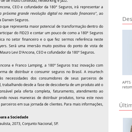
rde de muito conteúdo, networking e Jazz.
ncona, CEO e cofundador da 180° Seguros, irá representar a 
 a próxima grande revolução digital no mercado financeiro"
, ao 
Des
da Darwin Seguros.
o que representa maior potencial de transformação dentro do 
participar do FID23 e contar um pouco de como a 180º Seguros 
ica no setor financeiro e o que fez sermos referência neste 
rs. Será uma imersão muito positiva do ponto de vista de 
Mauro Levi D'Ancona, CEO e cofundador da 180° Seguros. 
ncona e Franco Lamping, a 180° Seguros traz inovação com 
rma de distribuir e consumir seguros no Brasil. A insurtech 
s necessidades dos consumidores de seus parceiros de 
APTS 
al, trabalhando desde a fase de descoberta de um produto até o 
retom
onsável pela oferta completa, faturamento, atendimento ao 
ando novas maneiras de distribuir produtos, torna este novo 
Últi
arceiros em sua jornada de clientes. Para mais informações, 
para a Sociedade
aulista, 2073, Conjunto Nacional, SP.