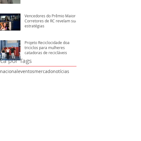
Vencedores do Prêmio Maiores
Corretores de RC revelam suas
estratégias
Projeto Reciclocidade doa
triciclos para mulheres
catadoras de recicláveis
ca por Tags
rnacional
eventos
mercado
notícias