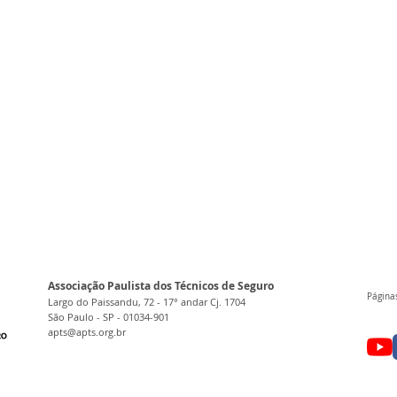
Associação Paulista dos Técnicos de Seguro
Páginas
Largo do Paissandu, 72 - 17° andar Cj. 1704
São Paulo - SP - 01034-901
apts@apts.org.br