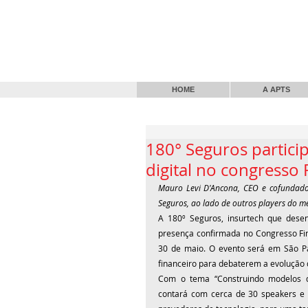
HOME
A APTS
180° Seguros partici
digital no congresso
Mauro Levi D'Ancona, CEO e cofundador
Seguros, ao lado de outros players do 
A 
180º Seguros
, insurtech que des
presença confirmada no Congresso Fina
30 de maio. O evento será em São Pau
financeiro para debaterem a evolução da
Com o tema “Construindo modelos de 
contará com cerca de 30 speakers e 40