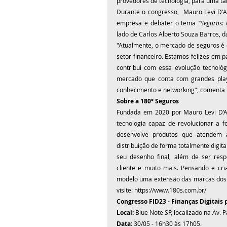
provedores de tecnologia, para uma ta
Durante o congresso,  Mauro Levi D'A
empresa e debater o tema 
"Seguros:
lado de Carlos Alberto Souza Barros, 
"Atualmente, o mercado de seguros é 
setor financeiro. Estamos felizes em 
contribui com essa evolução tecnológ
mercado que conta com grandes playe
conhecimento e networking", comenta 
Sobre a 180° Seguros
Fundada em 2020 por Mauro Levi D’A
tecnologia capaz de revolucionar a fo
desenvolve produtos que atendem à
distribuição de forma totalmente digit
seu desenho final, além de ser resp
cliente e muito mais. Pensando e cri
modelo uma extensão das marcas dos p
visite: 
https://www.180s.com.br/
Congresso FID23 - Finanças Digitais 
Local: 
Blue Note SP, localizado na Av. P
Data:
 30/05 - 16h30 às 17h05.